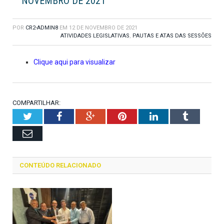
NOVEMBRO DE 2021
POR
CR2-ADMIN8
EM
12 DE NOVEMBRO DE 2021
ATIVIDADES LEGISLATIVAS
,
PAUTAS E ATAS DAS SESSÕES
Clique aqui para visualizar
COMPARTILHAR:
Twitter
Facebook
Google+
Pinterest
LinkedIn
Tumblr
Email
CONTEÚDO RELACIONADO