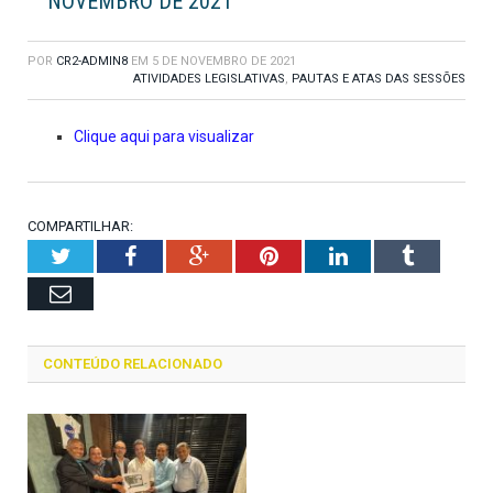
NOVEMBRO DE 2021
POR
CR2-ADMIN8
EM
5 DE NOVEMBRO DE 2021
ATIVIDADES LEGISLATIVAS
,
PAUTAS E ATAS DAS SESSÕES
Clique aqui para visualizar
COMPARTILHAR:
Twitter
Facebook
Google+
Pinterest
LinkedIn
Tumblr
Email
CONTEÚDO RELACIONADO