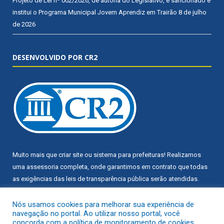
Projeto de Lei nº 002/2026, de autoria do Legislativo, é sancionado e
institui o Programa Municipal Jovem Aprendiz em Trairão
8 de julho
de 2026
DESENVOLVIDO POR CR2
Muito mais que
criar site
ou
sistema para prefeituras
! Realizamos
uma
assessoria
completa, onde garantimos em contrato que todas
as exigências das
leis de transparência pública
serão atendidas.
Conheça o
PNTP
e o
Radar da Transparência Pública
Nós usamos cookies para melhorar sua experiência de
navegação no portal. Ao utilizar nosso portal, você
concorda com a política de monitoramento de cookies.