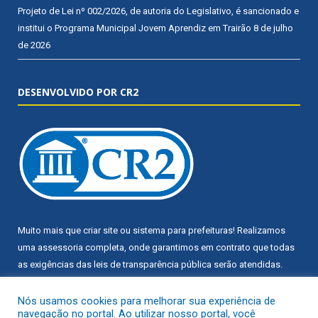
Projeto de Lei nº 002/2026, de autoria do Legislativo, é sancionado e
institui o Programa Municipal Jovem Aprendiz em Trairão
8 de julho
de 2026
DESENVOLVIDO POR CR2
Muito mais que
criar site
ou
sistema para prefeituras
! Realizamos
uma
assessoria
completa, onde garantimos em contrato que todas
as exigências das
leis de transparência pública
serão atendidas.
Conheça o
PNTP
e o
Radar da Transparência Pública
Nós usamos cookies para melhorar sua experiência de
navegação no portal. Ao utilizar nosso portal, você