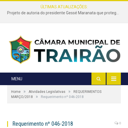
ÚLTIMAS ATUALIZAÇÕES:
Projeto de autoria do presidente Gessé Maranata que protege as estradas vicinais de Trairão é transformado em lei
MENU
»
»
Home
Atividades Legislativas
REQUERIMENTOS
»
MARÇO/2018
Requerimento nº 046-2018
Requerimento nº 046-2018
0