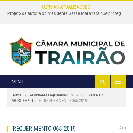
ÚLTIMAS ATUALIZAÇÕES:
Projeto de autoria do presidente Gessé Maranata que protege as estradas vicinais de Trairão é transformado em lei
MENU
»
»
Home
Atividades Legislativas
REQUERIMENTOS
»
AGOSTO/2019
REQUERIMENTO 065-2019
REQUERIMENTO 065-2019
0