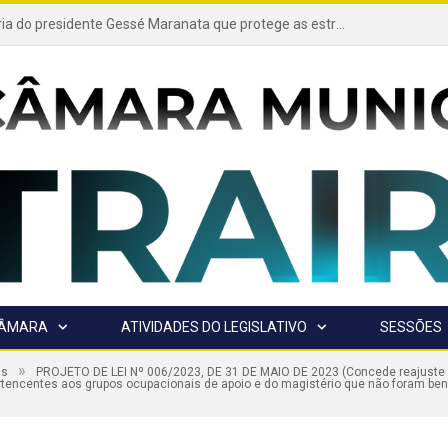
Projeto de autoria do presidente Gessé Maranata que protege as estradas vicinais de Trairão é transformado em lei
CÂMARA
ATIVIDADES DO LEGISLATIVO
SESSÕES
»
as
PROJETO DE LEI Nº 006/2023, DE 31 DE MAIO DE 2023 (Concede reajuste d
rtencentes aos grupos ocupacionais de apoio e do magistério que não foram bene