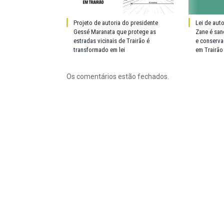
Projeto de autoria do presidente
Lei de aut
Gessé Maranata que protege as
Zane é san
estradas vicinais de Trairão é
e conserva
transformado em lei
em Trairão
Os comentários estão fechados.