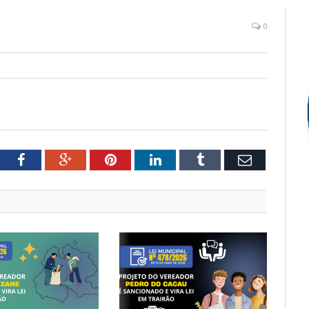
0
tter
Facebook
Google+
Pinterest
LinkedIn
Tumblr
Email