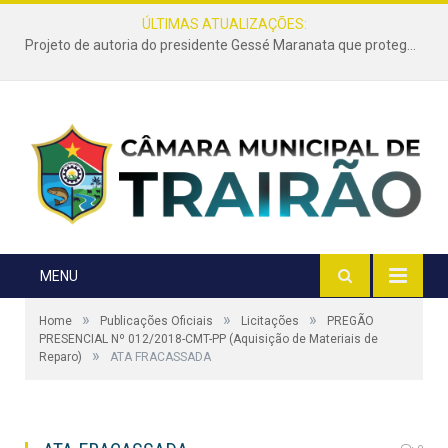
ÚLTIMAS ATUALIZAÇÕES:
Projeto de autoria do presidente Gessé Maranata que protege as estradas vicinais de Trairão é transformado em lei
MENU
»
»
»
Home
Publicações Oficiais
Licitações
PREGÃO
PRESENCIAL Nº 012/2018-CMT-PP (Aquisição de Materiais de
»
Reparo)
ATA FRACASSADA