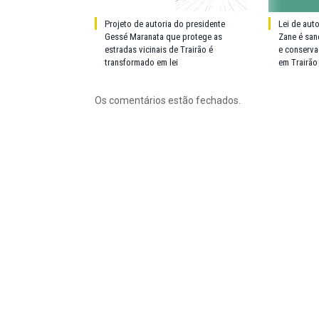
Projeto de autoria do presidente
Lei de aut
Gessé Maranata que protege as
Zane é san
estradas vicinais de Trairão é
e conserva
transformado em lei
em Trairão
Os comentários estão fechados.