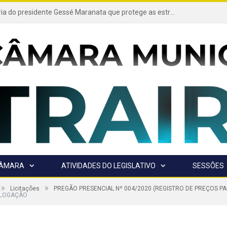
Projeto de autoria do presidente Gessé Maranata que protege as estradas vicinais de Trairão é transformado em lei
CÂMARA
ATIVIDADES DO LEGISLATIVO
SESSÕES
»
»
Licitações
PREGÃO PRESENCIAL Nº 004/2020 (REGISTRO DE PREÇOS 
LOGAÇÃO