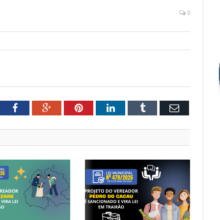
0
tter
Facebook
Google+
Pinterest
LinkedIn
Tumblr
Email