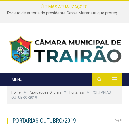
ÚLTIMAS ATUALIZAÇÕES:
Projeto de autoria do presidente Gessé Maranata que protege as estradas vicinais de Trairão é transformado em lei
MENU
»
»
»
Home
Publicações Oficiais
Portarias
PORTARIAS
OUTUBRO/2019
PORTARIAS OUTUBRO/2019
0