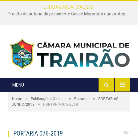
ÚLTIMAS ATUALIZAÇÕES:
Lei de autoria do vereador Zezinho da Zane é sancionada e reforça a limpeza e conservação de terrenos urbanos em Trairão
MENU
»
»
»
Home
Publicações Oficiais
Portarias
PORTARIAS
»
JUNHO/2019
PORTARIA 076-2019
PORTARIA 076-2019
0