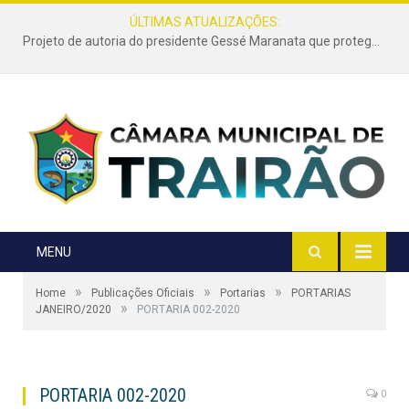
ÚLTIMAS ATUALIZAÇÕES:
Projeto de autoria do presidente Gessé Maranata que protege as estradas vicinais de Trairão é transformado em lei
MENU
»
»
»
Home
Publicações Oficiais
Portarias
PORTARIAS
»
JANEIRO/2020
PORTARIA 002-2020
PORTARIA 002-2020
0