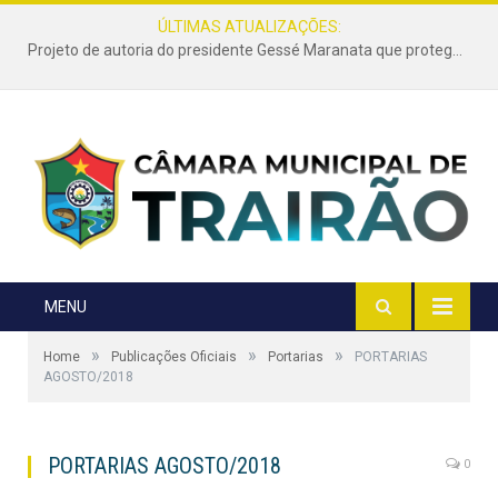
ÚLTIMAS ATUALIZAÇÕES:
Projeto de autoria do presidente Gessé Maranata que protege as estradas vicinais de Trairão é transformado em lei
MENU
»
»
»
Home
Publicações Oficiais
Portarias
PORTARIAS
AGOSTO/2018
PORTARIAS AGOSTO/2018
0