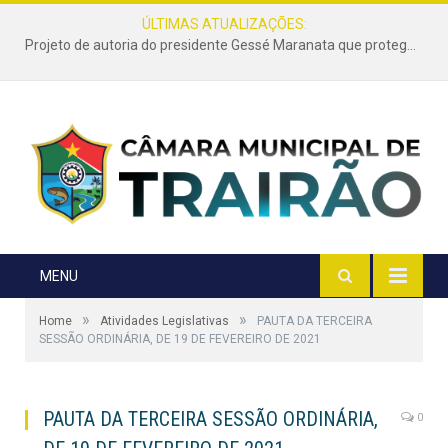
ÚLTIMAS ATUALIZAÇÕES:
Projeto de autoria do presidente Gessé Maranata que protege as estradas vicinais de Trairão é transformado em lei
MENU
»
»
Home
Atividades Legislativas
PAUTA DA TERCEIRA
SESSÃO ORDINÁRIA, DE 19 DE FEVEREIRO DE 2021
PAUTA DA TERCEIRA SESSÃO ORDINÁRIA,
0