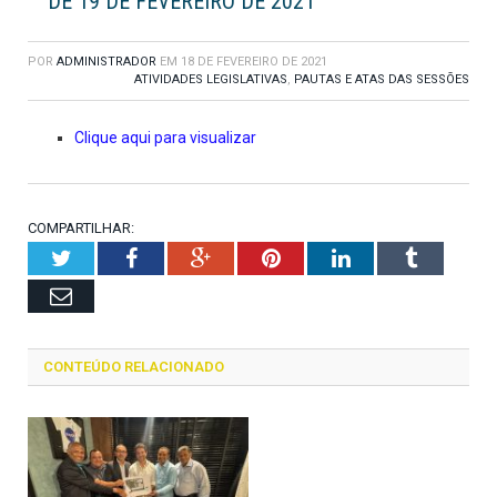
DE 19 DE FEVEREIRO DE 2021
POR
ADMINISTRADOR
EM
18 DE FEVEREIRO DE 2021
ATIVIDADES LEGISLATIVAS
,
PAUTAS E ATAS DAS SESSÕES
Clique aqui para visualizar
COMPARTILHAR:
Twitter
Facebook
Google+
Pinterest
LinkedIn
Tumblr
Email
CONTEÚDO RELACIONADO