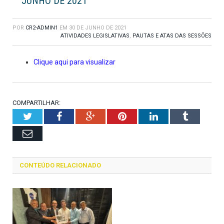
JUNHO DE 2021
POR
CR2-ADMIN1
EM
30 DE JUNHO DE 2021
ATIVIDADES LEGISLATIVAS
,
PAUTAS E ATAS DAS SESSÕES
Clique aqui para visualizar
COMPARTILHAR:
Twitter
Facebook
Google+
Pinterest
LinkedIn
Tumblr
Email
CONTEÚDO RELACIONADO