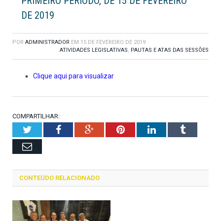
PRIMEIRO PERÍODO, DE 15 DE FEVEREIRO
DE 2019
POR
ADMINISTRADOR
EM
15 DE FEVEREIRO DE 2019
ATIVIDADES LEGISLATIVAS
,
PAUTAS E ATAS DAS SESSÕES
Clique aqui para visualizar
COMPARTILHAR:
Twitter
Facebook
Google+
Pinterest
LinkedIn
Tumblr
Email
CONTEÚDO RELACIONADO