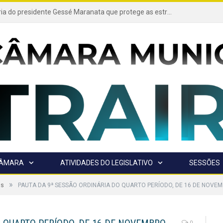
Projeto de autoria do presidente Gessé Maranata que protege as estradas vicinais de Trairão é transformado em lei
CÂMARA
ATIVIDADES DO LEGISLATIVO
SESSÕES
»
as
PAUTA DA 9ª SESSÃO ORDINÁRIA DO QUARTO PERÍODO, DE 16 DE NOVEM
0