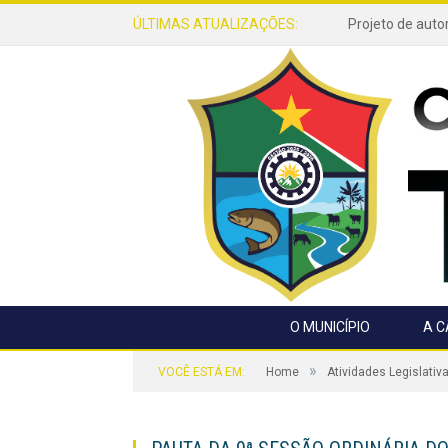
ÚLTIMAS ATUALIZAÇÕES:
O MUNICÍPIO
A 
»
VOCÊ ESTÁ EM:
Home
Atividades Legislativ