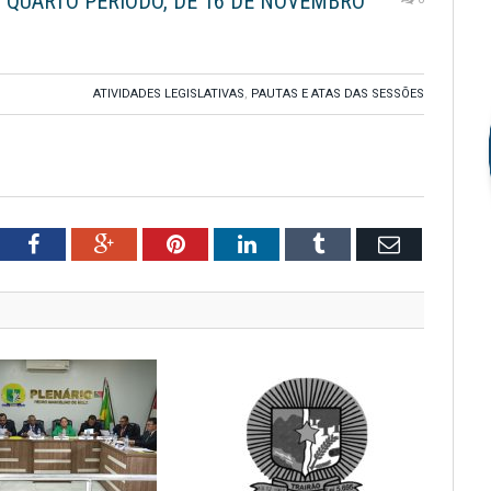
O QUARTO PERÍODO, DE 16 DE NOVEMBRO
ATIVIDADES LEGISLATIVAS
,
PAUTAS E ATAS DAS SESSÕES
tter
Facebook
Google+
Pinterest
LinkedIn
Tumblr
Email