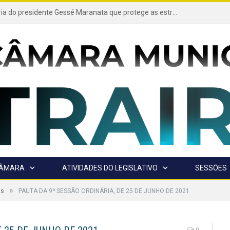
Projeto de autoria do presidente Gessé Maranata que protege as estradas vicinais de Trairão é transformado em lei
CÂMARA
ATIVIDADES DO LEGISLATIVO
SESSÕES
»
as
PAUTA DA 9ª SESSÃO ORDINÁRIA, DE 25 DE JUNHO DE 2021
0