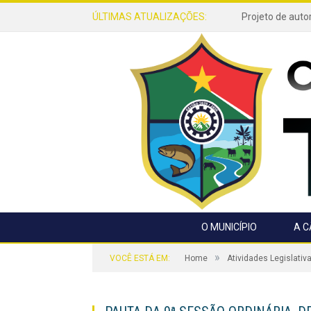
ÚLTIMAS ATUALIZAÇÕES:
O MUNICÍPIO
A 
»
VOCÊ ESTÁ EM:
Home
Atividades Legislativ