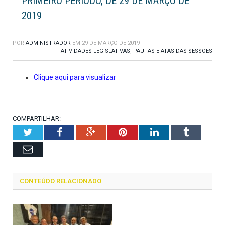
PRIMEIRO PERÍODO, DE 29 DE MARÇO DE
2019
POR
ADMINISTRADOR
EM
29 DE MARÇO DE 2019
ATIVIDADES LEGISLATIVAS
,
PAUTAS E ATAS DAS SESSÕES
Clique aqui para visualizar
COMPARTILHAR:
Twitter
Facebook
Google+
Pinterest
LinkedIn
Tumblr
Email
CONTEÚDO RELACIONADO