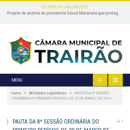
ÚLTIMAS ATUALIZAÇÕES:
Projeto de autoria do presidente Gessé Maranata que protege as estradas vicinais de Trairão é transformado em lei
MENU
»
»
Home
Atividades Legislativas
PAUTA DA 8ª SESSÃO
ORDINÁRIA DO PRIMEIRO PERÍODO, DE 29 DE MARÇO DE 2019
PAUTA DA 8ª SESSÃO ORDINÁRIA DO
0