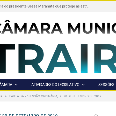
Projeto de autoria do presidente Gessé Maranata que protege as estradas vicinais de Trairão é transformado em lei
CÂMARA
ATIVIDADES DO LEGISLATIVO
SESSÕES
»
as
PAUTA DA 7ª SESSÃO ORDINÁRIA, DE 20 DE SETEMBRO DE 2019
0