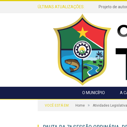
ÚLTIMAS ATUALIZAÇÕES:
O MUNICÍPIO
A 
»
VOCÊ ESTÁ EM:
Home
Atividades Legislativ