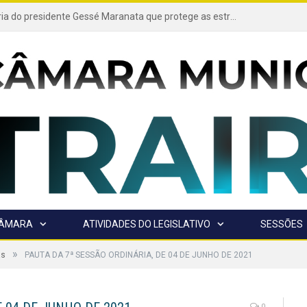
Projeto de autoria do presidente Gessé Maranata que protege as estradas vicinais de Trairão é transformado em lei
CÂMARA
ATIVIDADES DO LEGISLATIVO
SESSÕES
»
as
PAUTA DA 7ª SESSÃO ORDINÁRIA, DE 04 DE JUNHO DE 2021
0