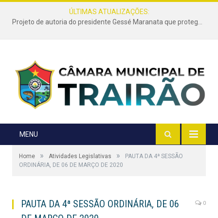
ÚLTIMAS ATUALIZAÇÕES:
Projeto de autoria do presidente Gessé Maranata que protege as estradas vicinais de Trairão é transformado em lei
MENU
»
»
Home
Atividades Legislativas
PAUTA DA 4ª SESSÃO
ORDINÁRIA, DE 06 DE MARÇO DE 2020
PAUTA DA 4ª SESSÃO ORDINÁRIA, DE 06
0