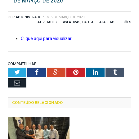
DE MARÇO DE 2020
POR
ADMINISTRADOR
EM
6 DE MARÇO DE 2020
ATIVIDADES LEGISLATIVAS
,
PAUTAS E ATAS DAS SESSÕES
Clique aqui para visualizar
COMPARTILHAR:
Twitter
Facebook
Google+
Pinterest
LinkedIn
Tumblr
Email
CONTEÚDO RELACIONADO