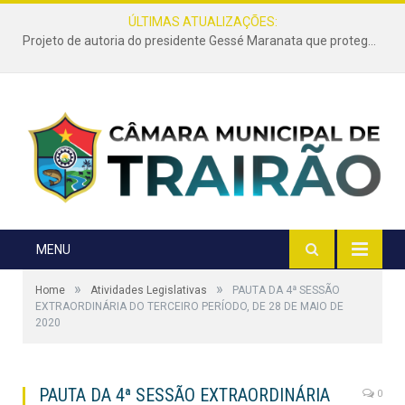
ÚLTIMAS ATUALIZAÇÕES:
Projeto de autoria do presidente Gessé Maranata que protege as estradas vicinais de Trairão é transformado em lei
MENU
»
»
Home
Atividades Legislativas
PAUTA DA 4ª SESSÃO
EXTRAORDINÁRIA DO TERCEIRO PERÍODO, DE 28 DE MAIO DE
2020
PAUTA DA 4ª SESSÃO EXTRAORDINÁRIA
0