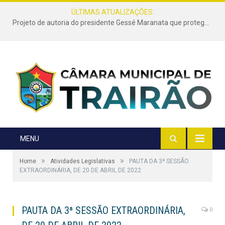
ÚLTIMAS ATUALIZAÇÕES:
Projeto de autoria do presidente Gessé Maranata que protege as estradas vicinais de Trairão é transformado em lei
MENU
»
»
Home
Atividades Legislativas
PAUTA DA 3ª SESSÃO
EXTRAORDINÁRIA, DE 20 DE ABRIL DE 2022
PAUTA DA 3ª SESSÃO EXTRAORDINÁRIA,
0