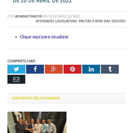
DE 20 DE ABRIL DE 2022
POR
ADMINISTRADOR
EM
18 DE ABRIL DE 2022
ATIVIDADES LEGISLATIVAS
,
PAUTAS E ATAS DAS SESSÕES
Clique aqui para visualizar
COMPARTILHAR:
Twitter
Facebook
Google+
Pinterest
LinkedIn
Tumblr
Email
CONTEÚDO RELACIONADO