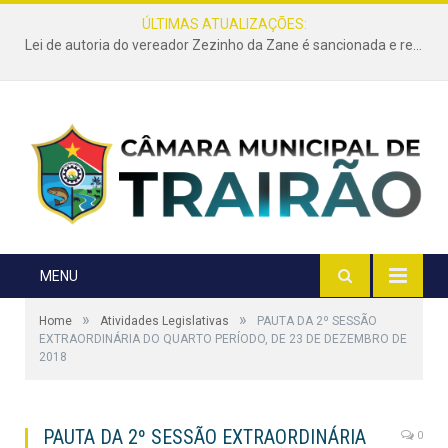
ÚLTIMAS ATUALIZAÇÕES:
Lei de autoria do vereador Zezinho da Zane é sancionada e reforça a limpeza e conservação de terrenos urbanos em Trairão
MENU
»
»
Home
Atividades Legislativas
PAUTA DA 2º SESSÃO
EXTRAORDINÁRIA DO QUARTO PERÍODO, DE 23 DE DEZEMBRO DE
2018
PAUTA DA 2º SESSÃO EXTRAORDINÁRIA
0