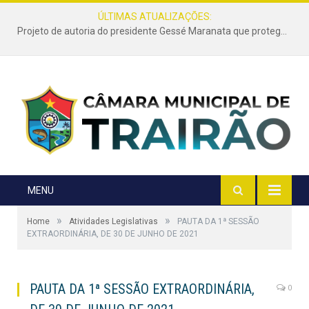
ÚLTIMAS ATUALIZAÇÕES:
Projeto de autoria do presidente Gessé Maranata que protege as estradas vicinais de Trairão é transformado em lei
MENU
»
»
Home
Atividades Legislativas
PAUTA DA 1ª SESSÃO
EXTRAORDINÁRIA, DE 30 DE JUNHO DE 2021
PAUTA DA 1ª SESSÃO EXTRAORDINÁRIA,
0