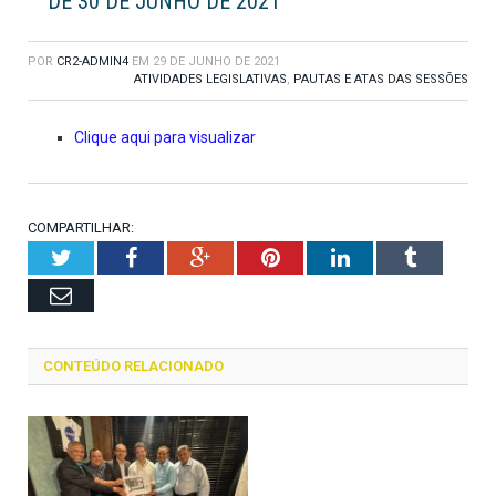
DE 30 DE JUNHO DE 2021
POR
CR2-ADMIN4
EM
29 DE JUNHO DE 2021
ATIVIDADES LEGISLATIVAS
,
PAUTAS E ATAS DAS SESSÕES
Clique aqui para visualizar
COMPARTILHAR:
Twitter
Facebook
Google+
Pinterest
LinkedIn
Tumblr
Email
CONTEÚDO RELACIONADO