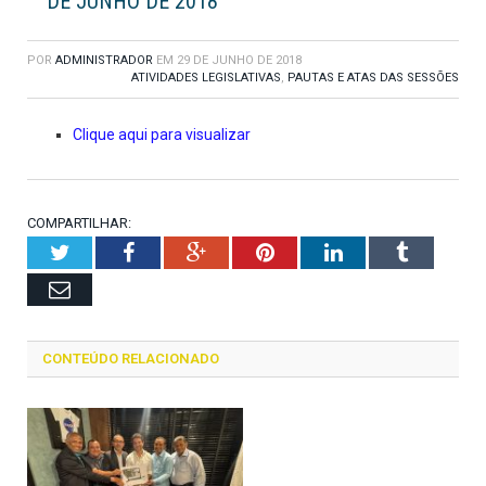
DE JUNHO DE 2018
POR
ADMINISTRADOR
EM
29 DE JUNHO DE 2018
ATIVIDADES LEGISLATIVAS
,
PAUTAS E ATAS DAS SESSÕES
Clique aqui para visualizar
COMPARTILHAR:
Twitter
Facebook
Google+
Pinterest
LinkedIn
Tumblr
Email
CONTEÚDO RELACIONADO