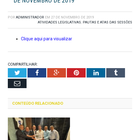
DE NOVEMBRO DE 2019
POR
ADMINISTRADOR
EM
27 DE NOVEMBRO DE 2019
ATIVIDADES LEGISLATIVAS
,
PAUTAS E ATAS DAS SESSÕES
Clique aqui para visualizar
COMPARTILHAR:
Twitter
Facebook
Google+
Pinterest
LinkedIn
Tumblr
Email
CONTEÚDO RELACIONADO