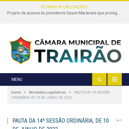
ÚLTIMAS ATUALIZAÇÕES:
Projeto de autoria do presidente Gessé Maranata que protege as estradas vicinais de Trairão é transformado em lei
MENU
»
»
Home
Atividades Legislativas
PAUTA DA 14ª SESSÃO
ORDINÁRIA, DE 10 DE JUNHO DE 2022
PAUTA DA 14ª SESSÃO ORDINÁRIA, DE 10
0