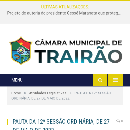
ÚLTIMAS ATUALIZAÇÕES:
Projeto de autoria do presidente Gessé Maranata que protege as estradas vicinais de Trairão é transformado em lei
MENU
»
»
Home
Atividades Legislativas
PAUTA DA 12ª SESSÃO
ORDINÁRIA, DE 27 DE MAIO DE 2022
PAUTA DA 12ª SESSÃO ORDINÁRIA, DE 27
0