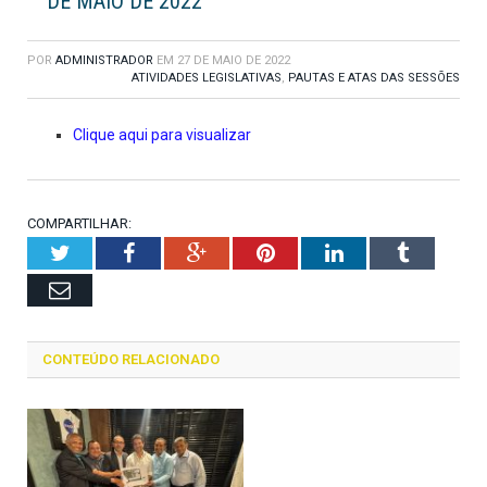
DE MAIO DE 2022
POR
ADMINISTRADOR
EM
27 DE MAIO DE 2022
ATIVIDADES LEGISLATIVAS
,
PAUTAS E ATAS DAS SESSÕES
Clique aqui para visualizar
COMPARTILHAR:
Twitter
Facebook
Google+
Pinterest
LinkedIn
Tumblr
Email
CONTEÚDO RELACIONADO