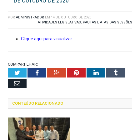
DE OUTUBRO DE 2020
POR
ADMINISTRADOR
EM
14 DE OUTUBRO DE 2020
ATIVIDADES LEGISLATIVAS
,
PAUTAS E ATAS DAS SESSÕES
Clique aqui para visualizar
COMPARTILHAR:
Twitter
Facebook
Google+
Pinterest
LinkedIn
Tumblr
Email
CONTEÚDO RELACIONADO