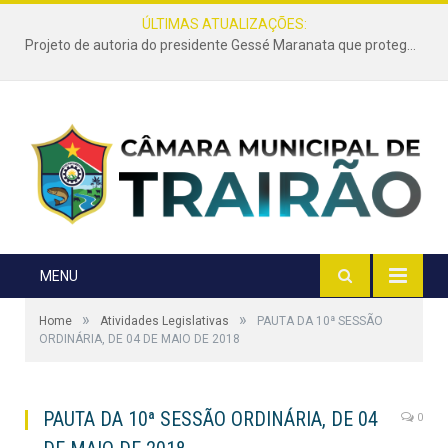
ÚLTIMAS ATUALIZAÇÕES:
Projeto de autoria do presidente Gessé Maranata que protege as estradas vicinais de Trairão é transformado em lei
MENU
»
»
Home
Atividades Legislativas
PAUTA DA 10ª SESSÃO
ORDINÁRIA, DE 04 DE MAIO DE 2018
PAUTA DA 10ª SESSÃO ORDINÁRIA, DE 04
0