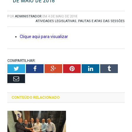
DE MAIO DE 2018
POR
ADMINISTRADOR
EM
4 DE MAIO DE 2018
ATIVIDADES LEGISLATIVAS
,
PAUTAS E ATAS DAS SESSÕES
Clique aqui para visualizar
COMPARTILHAR:
Twitter
Facebook
Google+
Pinterest
LinkedIn
Tumblr
Email
CONTEÚDO RELACIONADO