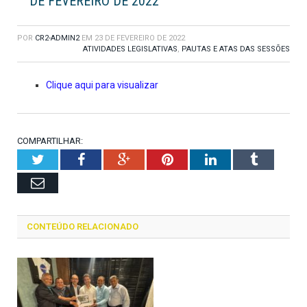
DE FEVEREIRO DE 2022
POR
CR2-ADMIN2
EM
23 DE FEVEREIRO DE 2022
ATIVIDADES LEGISLATIVAS
,
PAUTAS E ATAS DAS SESSÕES
Clique aqui para visualizar
COMPARTILHAR:
Twitter
Facebook
Google+
Pinterest
LinkedIn
Tumblr
Email
CONTEÚDO RELACIONADO