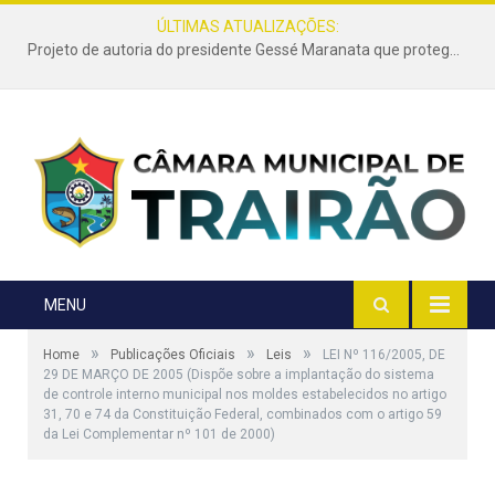
ÚLTIMAS ATUALIZAÇÕES:
Projeto de autoria do presidente Gessé Maranata que protege as estradas vicinais de Trairão é transformado em lei
MENU
»
»
»
Home
Publicações Oficiais
Leis
LEI Nº 116/2005, DE
29 DE MARÇO DE 2005 (Dispõe sobre a implantação do sistema
de controle interno municipal nos moldes estabelecidos no artigo
31, 70 e 74 da Constituição Federal, combinados com o artigo 59
da Lei Complementar nº 101 de 2000)