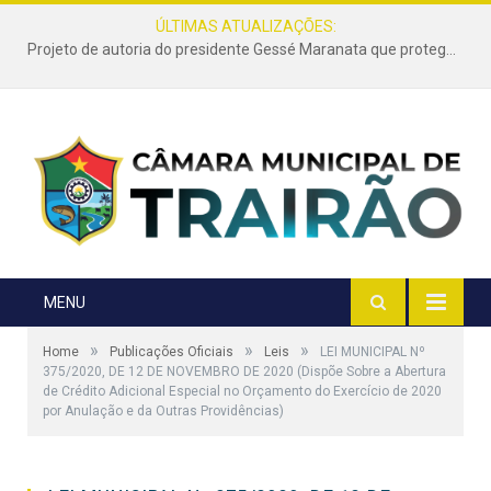
ÚLTIMAS ATUALIZAÇÕES:
Projeto de autoria do presidente Gessé Maranata que protege as estradas vicinais de Trairão é transformado em lei
MENU
»
»
»
Home
Publicações Oficiais
Leis
LEI MUNICIPAL Nº
375/2020, DE 12 DE NOVEMBRO DE 2020 (Dispõe Sobre a Abertura
de Crédito Adicional Especial no Orçamento do Exercício de 2020
por Anulação e da Outras Providências)