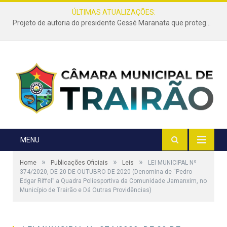
ÚLTIMAS ATUALIZAÇÕES:
Projeto de autoria do presidente Gessé Maranata que protege as estradas vicinais de Trairão é transformado em lei
MENU
»
»
»
Home
Publicações Oficiais
Leis
LEI MUNICIPAL Nº
374/2020, DE 20 DE OUTUBRO DE 2020 (Denomina de “Pedro
Edgar Riffel” a Quadra Poliesportiva da Comunidade Jamanxim, no
Município de Trairão e Dá Outras Providências)