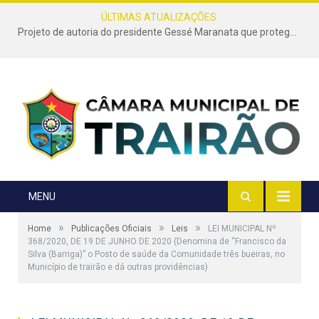
ÚLTIMAS ATUALIZAÇÕES:
Projeto de autoria do presidente Gessé Maranata que protege as estradas vicinais de Trairão é transformado em lei
MENU
»
»
»
Home
Publicações Oficiais
Leis
LEI MUNICIPAL Nº
368/2020, DE 19 DE JUNHO DE 2020 (Denomina de “Francisco da
Silva (Barriga)” o Posto de saúde da Comunidade três bueiras, no
Município de trairão e dá outras providências)