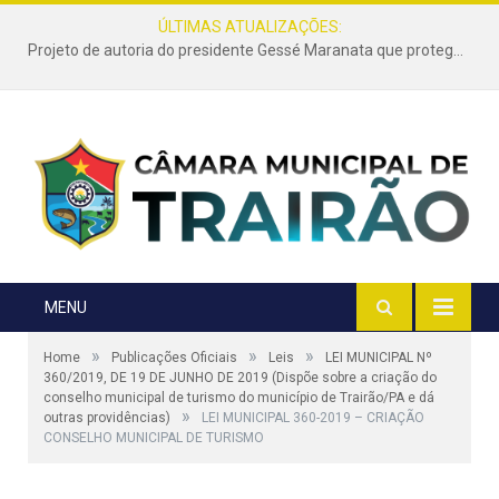
ÚLTIMAS ATUALIZAÇÕES:
Projeto de autoria do presidente Gessé Maranata que protege as estradas vicinais de Trairão é transformado em lei
MENU
»
»
»
Home
Publicações Oficiais
Leis
LEI MUNICIPAL Nº
360/2019, DE 19 DE JUNHO DE 2019 (Dispõe sobre a criação do
conselho municipal de turismo do município de Trairão/PA e dá
»
outras providências)
LEI MUNICIPAL 360-2019 – CRIAÇÃO
CONSELHO MUNICIPAL DE TURISMO