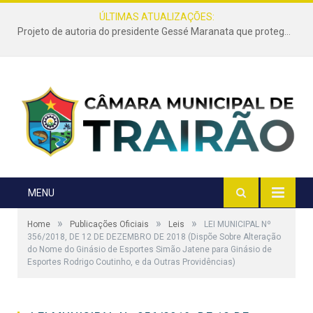
ÚLTIMAS ATUALIZAÇÕES:
Projeto de autoria do presidente Gessé Maranata que protege as estradas vicinais de Trairão é transformado em lei
MENU
»
»
»
Home
Publicações Oficiais
Leis
LEI MUNICIPAL Nº
356/2018, DE 12 DE DEZEMBRO DE 2018 (Dispõe Sobre Alteração
do Nome do Ginásio de Esportes Simão Jatene para Ginásio de
Esportes Rodrigo Coutinho, e da Outras Providências)