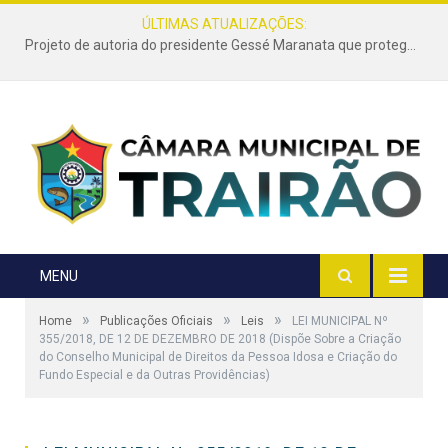
ÚLTIMAS ATUALIZAÇÕES:
Projeto de autoria do presidente Gessé Maranata que protege as estradas vicinais de Trairão é transformado em lei
MENU
»
»
»
Home
Publicações Oficiais
Leis
LEI MUNICIPAL Nº
355/2018, DE 12 DE DEZEMBRO DE 2018 (Dispõe Sobre a Criação
do Conselho Municipal de Direitos da Pessoa Idosa e Criação do
Fundo Especial e da Outras Providências)