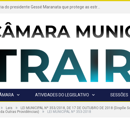
Projeto de autoria do presidente Gessé Maranata que protege as estradas vicinais de Trairão é transformado em lei
CÂMARA
ATIVIDADES DO LEGISLATIVO
SESSÕES
»
»
Leis
LEI MUNICIPAL Nº 353/2018, DE 17 DE OUTUBRO DE 2018 (Dispõe So
»
e da Outras Providências)
LEI MUNICIPAL Nº 353-2018