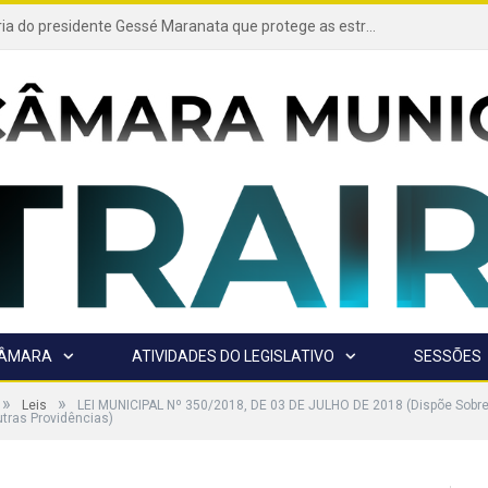
Projeto de autoria do presidente Gessé Maranata que protege as estradas vicinais de Trairão é transformado em lei
CÂMARA
ATIVIDADES DO LEGISLATIVO
SESSÕES
»
»
Leis
LEI MUNICIPAL Nº 350/2018, DE 03 DE JULHO DE 2018 (Dispõe Sobre o
utras Providências)