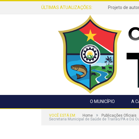
ÚLTIMAS ATUALIZAÇÕES:
O MUNICÍPIO
A 
»
VOCÊ ESTÁ EM:
Home
Publicações Oficiais
Secretaria Municipal de Saúde de Trairão/PA e Dá O