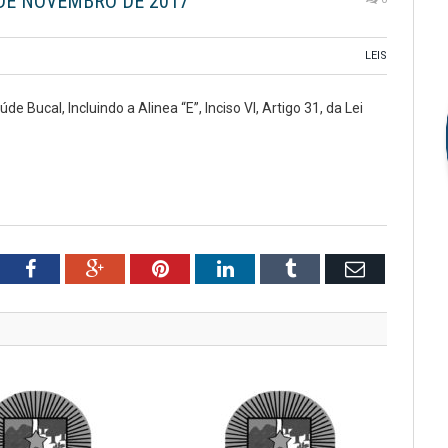
6 DE NOVEMBRO DE 2017
LEIS
Bucal, Incluindo a Alinea “E”, Inciso VI, Artigo 31, da Lei
tter
Facebook
Google+
Pinterest
LinkedIn
Tumblr
Email