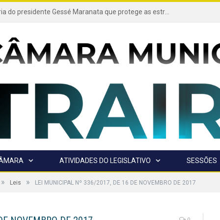
Projeto de autoria do presidente Gessé Maranata que protege as estradas vicinais de Trairão é transformado em lei
CÂMARA
ATIVIDADES DO LEGISLATIVO
SESSÕES
»
»
Leis
LEI MUNICIPAL Nº 336/2017, DE 16 DE NOVEMBRO DE 2017
0