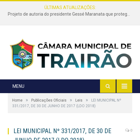
ÚLTIMAS ATUALIZAÇÕES:
Projeto de autoria do presidente Gessé Maranata que protege as estradas vicinais de Trairão é transformado em lei
MENU
»
»
»
Home
Publicações Oficiais
Leis
LEI MUNICIPAL Nº
331/2017, DE 30 DE JUNHO DE 2017 (LDO 2018)
LEI MUNICIPAL Nº 331/2017, DE 30 DE
0