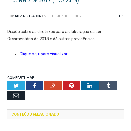
JUNHO DE 2017 (LDO 2018)
POR
ADMINISTRADOR
EM
30 DE JUNHO DE 2017
LEIS
Dispõe sobre as diretrizes para a elaboração da Lei
Orçamentária de 2018 e dá outras providências.
Clique aqui para visualizar
COMPARTILHAR:
Twitter
Facebook
Google+
Pinterest
LinkedIn
Tumblr
Email
CONTEÚDO RELACIONADO