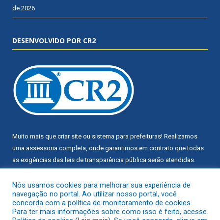
de 2026
DESENVOLVIDO POR CR2
Muito mais que
criar site
ou
sistema para prefeituras
! Realizamos
uma
assessoria
completa, onde garantimos em contrato que todas
as exigências das
leis de transparência pública
serão atendidas.
Conheça o
PNTP
e o
Radar da Transparência Pública
Nós usamos cookies para melhorar sua experiência de
navegação no portal. Ao utilizar nosso portal, você
concorda com a política de monitoramento de cookies.
Para ter mais informações sobre como isso é feito, acesse