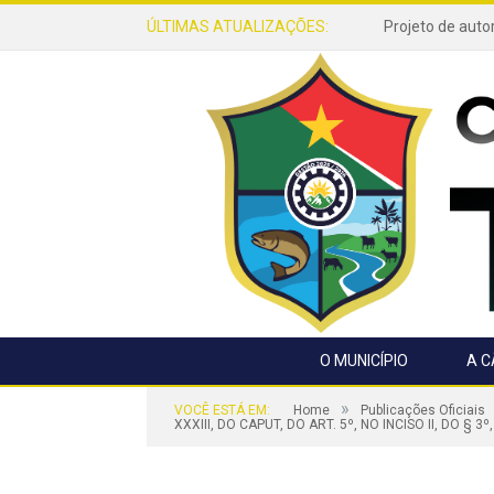
ÚLTIMAS ATUALIZAÇÕES:
O MUNICÍPIO
A 
»
VOCÊ ESTÁ EM:
Home
Publicações Oficiais
XXXIII, DO CAPUT, DO ART. 5º, NO INCISO II, DO § 