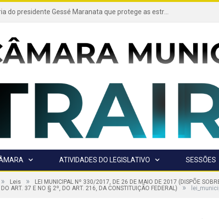
Projeto de autoria do presidente Gessé Maranata que protege as estradas vicinais de Trairão é transformado em lei
CÂMARA
ATIVIDADES DO LEGISLATIVO
SESSÕES
»
»
Leis
LEI MUNICIPAL Nº 330/2017, DE 26 DE MAIO DE 2017 (DISPÕE SO
»
3º, DO ART. 37 E NO § 2º, DO ART. 216, DA CONSTITUIÇÃO FEDERAL)
lei_munici