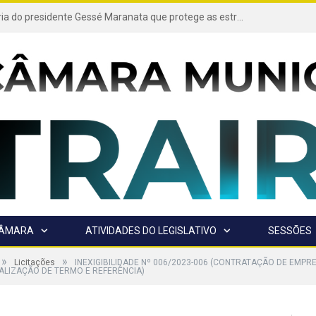
Projeto de autoria do presidente Gessé Maranata que protege as estradas vicinais de Trairão é transformado em lei
CÂMARA
ATIVIDADES DO LEGISLATIVO
SESSÕES
»
»
Licitações
INEXIGIBILIDADE Nº 006/2023-006 (CONTRATAÇÃO DE EMPR
ALIZAÇÃO DE TERMO E REFERÊNCIA)