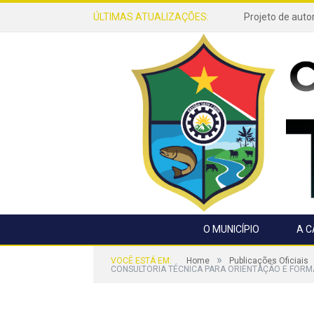
ÚLTIMAS ATUALIZAÇÕES:
O MUNICÍPIO
A 
»
VOCÊ ESTÁ EM:
Home
Publicações Oficiais
CONSULTORIA TÉCNICA PARA ORIENTAÇÃO E FORM