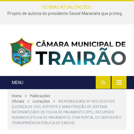
ÚLTIMAS ATUALIZAÇÕES:
Projeto de autoria do presidente Gessé Maranata que protege as estradas vicinais de Trairão é transformado em lei
MENU
»
Home
Publicações
»
»
Oficiais
Licitações
INEXIGIBILIDADE Nº 003/2023-003
(LICENÇA DE USO, SUPORTE E MANUTENÇÃO DE SISTEMA
INFORMATIZADO DE FOLHA DE PAGAMENTO (FPL), RECURSOS
HUMANOS (FOLHA DE PAGAMENTO) COM PORTAL DO SERVIDOR E
TRANSPARÊNCIA PÚBLICA DE DADOS)