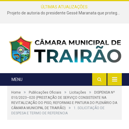
ÚLTIMAS ATUALIZAÇÕES:
Projeto de autoria do presidente Gessé Maranata que protege as estradas vicinais de Trairão é transformado em lei
MENU
»
»
»
Home
Publicações Oficiais
Licitações
DISPENSA Nº
010/2023–020 (PRESTAÇÃO DE SERVIÇO CONSISTENTE NA
REVITALIZAÇÃO DO PISO, REFORMAS E PINTURA DO PLENÁRIO DA
»
CÂMARA MUNICIPAL DE TRAIRÃO)
1. SOLICITAÇÃO DE
DESPESA E TERMO DE REFERENCIA