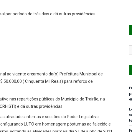
cial por período de três dias e dá outras providências
ional ao vigente orçamento da(o) Prefeitura Municipal de
R$ 50.000,00 ( Cinquenta Mil Reais) para reforço de
P
p
ativo nas repartições públicas do Município de Trairão, na
e
CRHISTI) e dá outras providências
L
s
nas atividades internas e sessões do Poder Legislativo
t
1, configurando LUTO em homenagem póstumas ao falecido e
P
smo, voltando as atividades normais dia 21 de junho de 2021