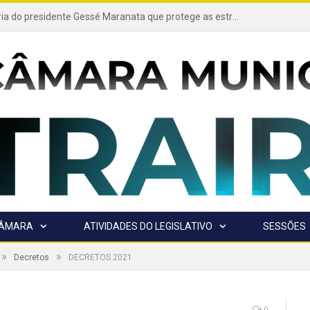
Projeto de autoria do presidente Gessé Maranata que protege as estradas vicinais de Trairão é transformado em lei
CÂMARA
ATIVIDADES DO LEGISLATIVO
SESSÕES
»
»
Decretos
DECRETOS 2021
0