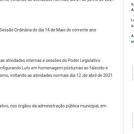
s
A
L
s
 Sessão Ordinária do dia 14 de Maio do corrente ano
A
e
nas atividades internas e sessões do Poder Legislativo
, configurando Luto em homenagem póstumas ao falecido e
mo, voltando as atividades normais dia 12 ,de abril de 2021
tativo, nos órgãos da administração pública municipal, em