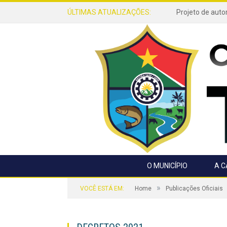
ÚLTIMAS ATUALIZAÇÕES:
O MUNICÍPIO
A 
»
VOCÊ ESTÁ EM:
Home
Publicações Oficiais