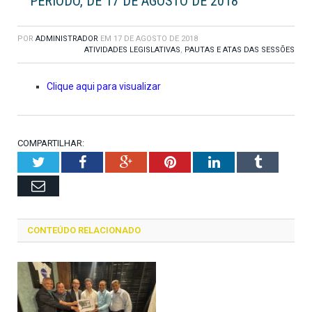
PERÍODO, DE 17 DE AGOSTO DE 2018
POR
ADMINISTRADOR
EM
17 DE AGOSTO DE 2018
ATIVIDADES LEGISLATIVAS
,
PAUTAS E ATAS DAS SESSÕES
Clique aqui para visualizar
COMPARTILHAR:
Twitter
Facebook
Google+
Pinterest
LinkedIn
Tumblr
Email
CONTEÚDO RELACIONADO