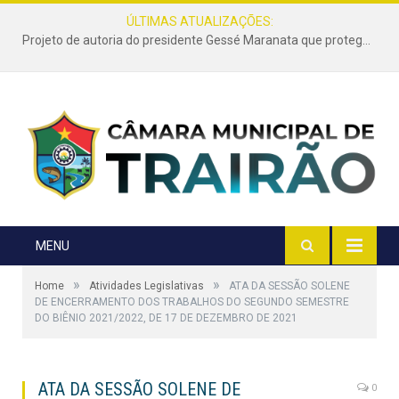
ÚLTIMAS ATUALIZAÇÕES:
Projeto de autoria do presidente Gessé Maranata que protege as estradas vicinais de Trairão é transformado em lei
MENU
»
»
Home
Atividades Legislativas
ATA DA SESSÃO SOLENE
DE ENCERRAMENTO DOS TRABALHOS DO SEGUNDO SEMESTRE
DO BIÊNIO 2021/2022, DE 17 DE DEZEMBRO DE 2021
ATA DA SESSÃO SOLENE DE
0